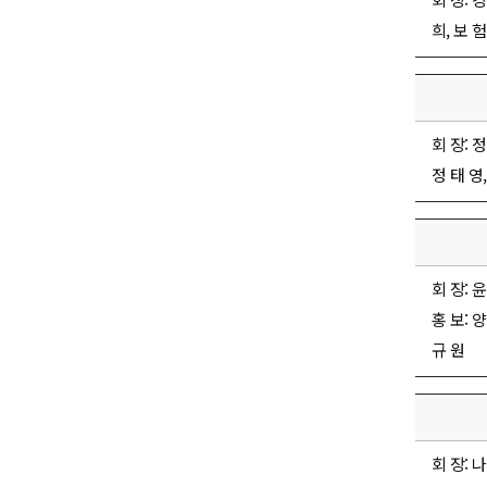
희, 보 험
회 장: 정
정 태 영,
회 장: 윤
홍 보: 양
규 원
회 장: 나