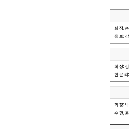
회 장: 송
홍 보: 강
회 장: 김
한 윤 리:
회 장: 박
수 한, 윤