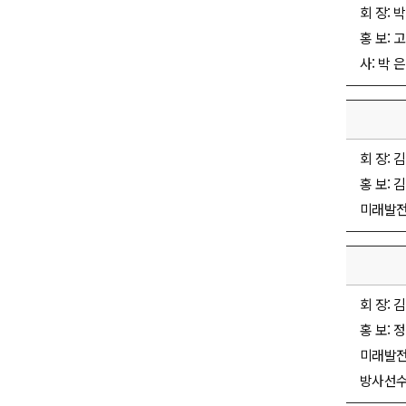
회 장: 박
홍 보: 고
사: 박 은
회 장: 김
홍 보: 김
미래발전: 
회 장: 김
홍 보: 정
미래발전:
방사선수술