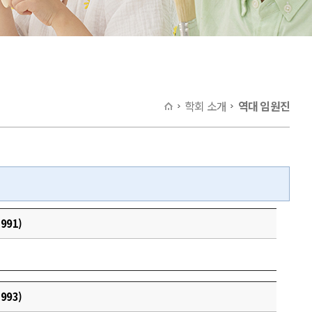
학회 소개
역대 임원진
991)
993)