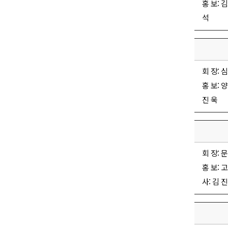
홍 보: 김
석
회 장: 심
홍 보: 양
진 욱
회 장: 문
홍 보: 고
사: 김 진