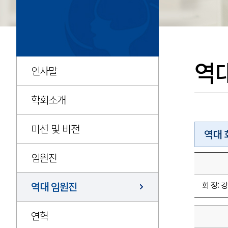
역
인사말
학회소개
미션 및 비전
역대 
임원진
역대 임원진
회 장: 강
연혁